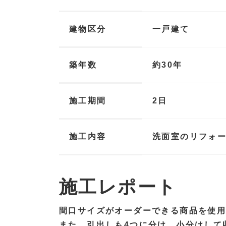
建物区分
一戸建て
築年数
約30年
施工期間
2日
施工内容
洗面室のリフォ
施工レポート
間口サイズがオーダーできる商品を使
また、引出しも4つに分け、小分けして