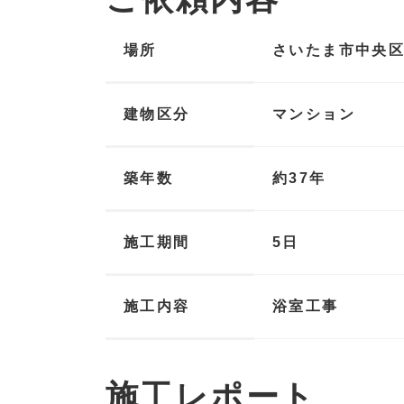
場所
さいたま市中央
建物区分
マンション
築年数
約37年
施工期間
5日
施工内容
浴室工事
施工レポート